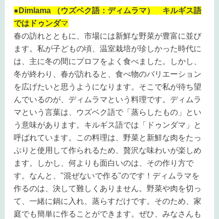
●Dimlama （ウズベク語：ディムラマ） キルギス語
ではドゥンダ
マ
春の訪れとともに、市場には新鮮な野菜が豊富に並び
ます。私が子どもの頃、温室栽培が珍しかった時代に
は、主に冬の間にプロフをよく食べました。しかし、
冬が終わり、春が訪れると、食べ物のバリエーション
を広げたいと思うようになります。そこで私が待ち望
んでいるのが、ディムラマという料理です。ディムラ
マという言葉は、ウズベク語で「蒸らしたもの」とい
う意味があります。キルギス語では「ドゥンダマ」と
呼ばれています。この料理は、野菜と新鮮な肉をたっ
ぷりと使用して作られるため、贅沢な味わいが楽しめ
ます。しかし、何よりも面白いのは、その作り方で
す。なんと、"混ぜないで作る"のです！ディムラマを
作るのは、決して難しくありません。野菜や肉を切っ
て、一緒に鍋に入れ、蒸らすだけです。そのため、家
庭でも簡単に作ることができます。ぜひ、みなさんも