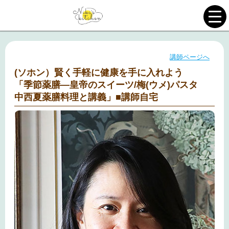
講師ページへ
(ソホン）賢く手軽に健康を手に入れよう
「季節薬膳―皇帝のスイーツ/梅(ウメ)パスタ
中西夏薬膳料理と講義」■講師自宅