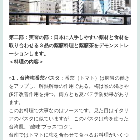
第二部：実習の部：日本に入手しやすい薬材と食材を
取り合わせる３品の薬膳料理と薬膳茶をデモンストレ
ーションします。
＜料理の内容＞
○1．台湾梅番茄パスタ
：番茄（トマト）は脾胃の働き
をアップし、解熱解毒の作用である。梅は喉の渇きや
多汗改善作用を持つ。両方とも夏バテ予防効果があり
ます。
このお料理で大事なのはソースです。見た目はイタリ
アのパスタに似ていますが、このパスタは梅を使った
台湾風。”酸味”プラス”コク”。
台南ではトマトに梅を合わせて食べるお料理がいくつ