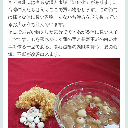
さて台北には有名な漢方市場「迪化街」があります。
台湾の人たちは良くここで買い物をします。この街で
は様々な体に良い乾物 すなわち漢方を取り扱ってい
るお店が立ち並んでいます。
そこでお買い物をした気分でできあがる体に良いスイ
ーツです。心を落ちかせる蓮の実と長寿不老の白い木
耳を作る一品である。養心滋陰の効能を持つ。夏の心
煩、不眠が改善出来ます。