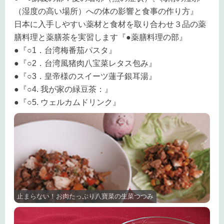
（湿度の高い場所）への体の影響と食事の作り方』
日本に入手しやすい薬材と食材を取り合わせ３品の薬
膳料理と薬膳茶を実習します『●薬膳料理の部』
●『○1．台湾梅番茄パスタ』
●『○2．台湾風猪肉八宝菜レタス包み』
●『○3．皇帝様のスイーツ蓮子銀耳湯』
●『○4. 我が家の緑豆茶：』
●『○5. ウェルカムドリンク』
止まらない！お肉たっぷり八寶菜の生菜つつみ