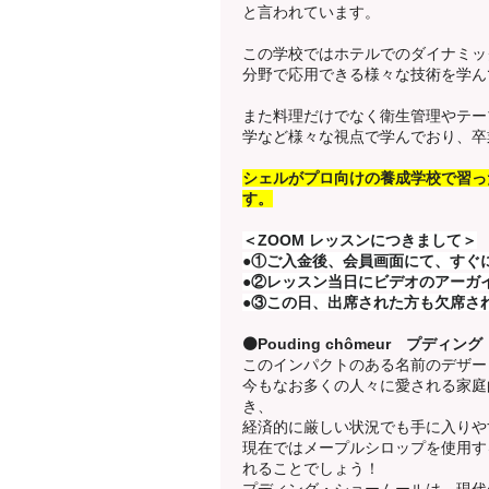
と言われています。
この学校ではホテルでのダイナミッ
分野で応用できる様々な技術を学ん
また料理だけでなく衛生管理やテー
学など様々な視点で学んでおり、卒
シェルがプロ向けの養成学校で習っ
す。
＜ZOOM レッスンにつきまして＞
●①ご入金後、会員画面にて、すぐ
●②レッスン当日にビデオのアーガ
●③この日、出席された方も欠席さ
⚫️Pouding chômeur プ
このインパクトのある名前のデザー
今もなお多くの人々に愛される家庭
き、
経済的に厳しい状況でも手に入りや
現在ではメープルシロップを使用す
れることでしょう！