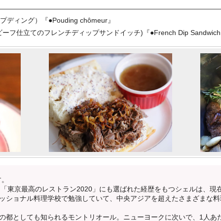
ング）『●Pouding chômeur』
仕立てのフレンチディップサンドイッチ)『●French Dip Sandwic
です。
み、「東京最高のレストラン2020」にも選ばれた経歴をもつシェルは、
ッショナル料理学校で勉強していて、中央アジアを超えたさまざまな料
の都としても知られるモントリオール。ニューヨークに次いで、1人あ