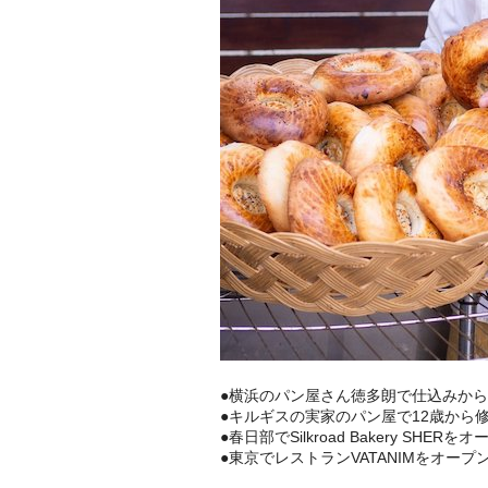
●横浜のパン屋さん徳多朗で仕込みか
●キルギスの実家のパン屋で12歳から
●春日部でSilkroad Bakery SHERを
●東京でレストランVATANIMをオープ