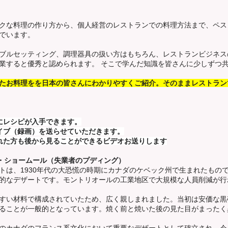
クな料理の作り方から、個人経営のレストランでの料理方法まで、ペス
でいます。
ブルセッティング、調理器具の扱い方はもちろん、レストランビジネス
業すると優秀と認められます。 そこで学んだ知識を皆さんに少しずつ
たお料理をを日本の皆さんにわかりやすくご紹介。そのままレストラン
にレシピが入手できます。
イブ（録画）を送らせていただきます。
れた方も後から見ることができるビデオお送りします
ディング・ショームール（失業者のプディング）
トは、1930年代の大恐慌の時期にカナダのケベック州で生まれたもの
的なデザートです。モントリオールの工業地区で大規模な人員削減が行
すい材料で構成されていたため、広く親しまれました。当初は安価な黒
ることが一般的となっています。焼く前と焼いた後の見た目がまったく