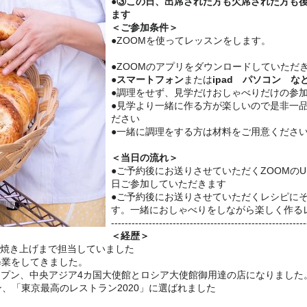
●③この日、出席された方も欠席された方も
ます
＜ご参加条件＞
●ZOOMを使ってレッスンをします。
●ZOOMのアプリをダウンロードしていただ
●スマートフォン
または
ipad パソコン な
●調理をせず、見学だけおしゃべりだけの参加
●見学より一緒に作る方が楽しいので是非一
ださい
●一緒に調理をする方は材料をご用意くださ
＜当日の流れ＞
●ご予約後にお送りさせていただくZOOMのU
日ご参加していただきます
●ご予約後にお送りさせていただくレシピに
す。一緒におしゃべりをしながら楽しく作る
---------------------------
------------------------------
＜経歴＞
ら焼き上げまで担当していました
修業をしてきました。
オープン、
中央アジア4カ国大使館とロシア大使館御用達の店
になりました
ン、
「東京最高のレストラン2020」
に選ばれました