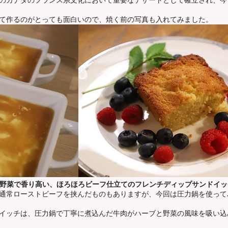
のカナダのフランス系文化において重要なデザートとして確立され、今
て作るのがとっても面白いので、焼く前の写真も入れてみました。
ch (ハーブと野菜で香り高い、ほろほろビーフ仕立てのフレンチディップサンドイッ
通常ローストビーフを挟んだものもありますが、今回は圧力鍋を使って
イッチは、圧力鍋で丁寧に煮込んだ牛肉がハーブと野菜の風味を吸い込