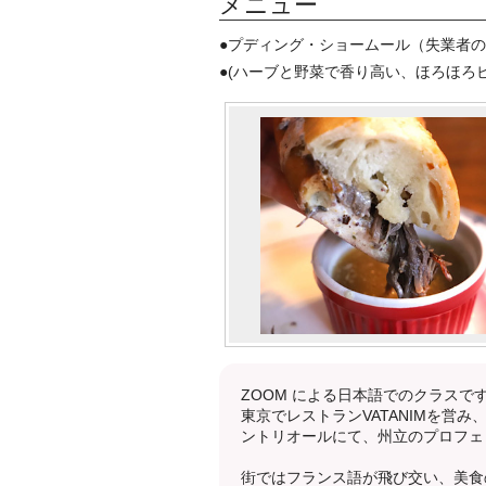
メニュー
●プディング・ショームール（失業者のプディ
●(ハーブと野菜で香り高い、ほろほろビーフ
ZOOM による日本語でのクラス
東京でレストランVATANIMを営
ントリオールにて、州立のプロフェ
街ではフランス語が飛び交い、美食