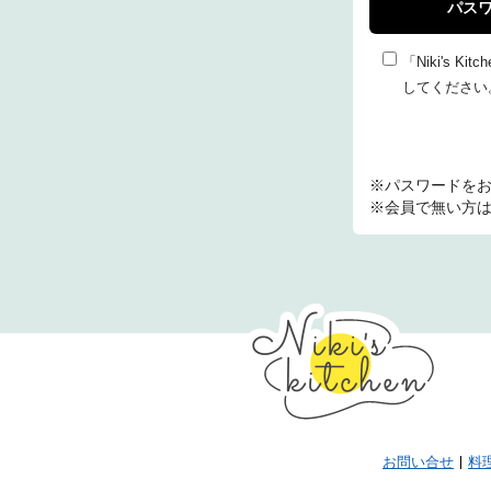
パス
「Niki's
してください
※パスワードを
※会員で無い方
お問い合せ
料