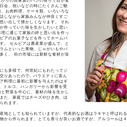
ばかりの自家製のパンの香りで目が覚
日会、祝いなどの時にたくさんご馳
類、お肉料理、ケーキ類、いろいろな
話しながら家族みんなが仲良くすご
思い出して懐かしくなります。 それ
が作っていた味を生かしたいと思い
料理に通じて家族の絆と思い出を作っ
ビアのお菓子などを作ってホームパ
す。 セルビアは農産業が盛んで、と
ラムといった果物、じゃがいもやパ
多く、 街の市場には新鮮な食材が並
にも多様で、何世紀にもわたってジ
交りあったので､ バラエティに富ん
ア料理に最初に影響を与えたのはギ
ア、トルコ、ハンガリーから影響を受
肉と野菜を中心に、素材の味を生かし
また、家庭ではチーズやひき肉、ほ
られます。
産地としても知られていますが、代表的なお酒はラキヤと呼ばれる
物から作られます。とても香りが良いお酒ですが、アルコールは