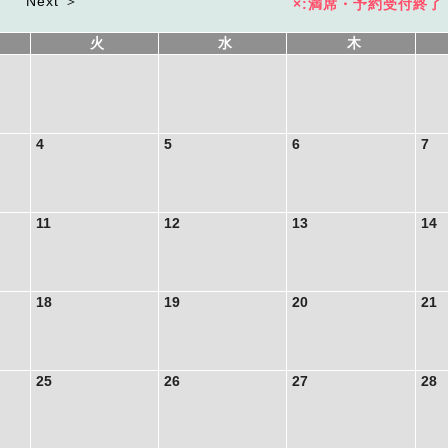
Next ＞
×:満席・予約受付終了
火
水
木
4
5
6
7
11
12
13
14
18
19
20
21
25
26
27
28