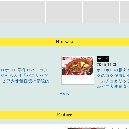
Ｎｅｗｓ
テレビ
2025.11.05
ホロホロ♩手作りバニラク
ホロホロの豚肉
子ジャム入り「バニリッツ
クのコクが深い
ルビア大使館直伝の伝統的
「ムチュカリッツァ
ツ
ルビア大使館直
More
Feature