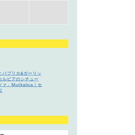
とパプリカ&ガーリッ
セルビアのシチュー
」Mućkalica｜セ
伝