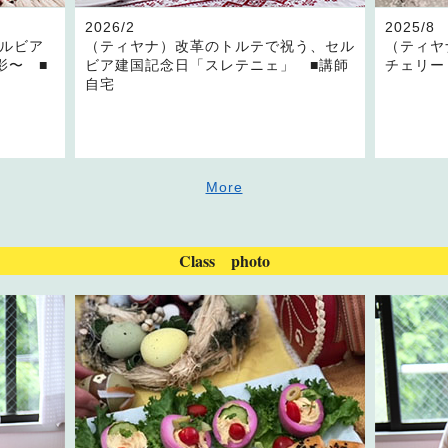
2026/2
2025/8
セルビア
（ティヤナ）改革のトルテで祝う、セル
（ティヤ
影〜 ■
ビア建国記念日「スレテニェ」 ■講師
チェリー
自宅
More
Class photo