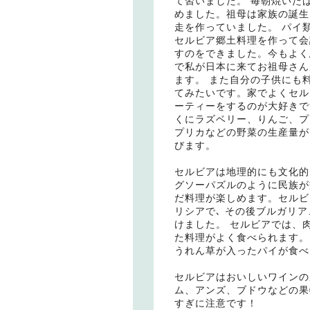
て習いました。 毎朝焼いた
めました。祖母は家族の誕生
走を作っていました。 パイ
セルビア郷土料理を作って会
すのをできました。今もよく
で私が日本に来てお祖母さん
ます。 また自分の子供にも
てみたいです。家でよくセル
ーティーをするのが大好きで
くにラズベリー、りんご、プ
プリカなどの野菜の生産量が
びます。
セルビアは地理的にも文化的
グソーパズルのように民族が
だ料理が楽しめます。セルビ
リシアで､ その後ブルガリ
けました。 セルビアでは、
た料理がよく食べられます。
うれん草が入ったパイが食べ
セルビアはおいしいワインの
ム、アンズ、ブドウなどの果
すぎに注意です！