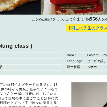
956
この先生のクラスには今まで
約
人の
この先生のクラ
king class )
Area：
Eastern Eur
Language：
セルビア語、
駅
郷土料理：
ムサカ
アの首都ベオグラード出身です。13
子供の時から両親が仕事でよく不在で
父さんと一緒に頻繁に過ごしていま
別荘で自然の中に過ごすことは特に大
料理がとても上手で彼女の腕前を見