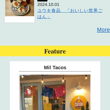
21
2024.10.01
ユウキ食品 「おいしい世界ご
22
はん」
23
More
24
Feature
25
26
Mil Tacos
27
28
29