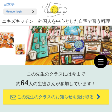
日本語
Member login
ニキズキッチン 外国人を中心とした自宅で習う料理
教室
この先生のクラスには今まで
64
約
人の生徒さんが参加しています！
この先生のクラスのお知らせを受け取る