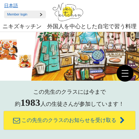
日本語
Member login
ニキズキッチン 外国人を中心とした自宅で習う料理
教室
この先生のクラスには今まで
1983
約
人の生徒さんが参加しています！
この先生のクラスのお知らせを受け取る