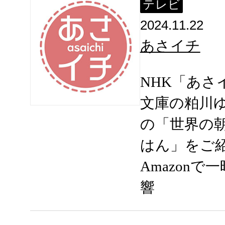
テレビ
2024.11.22
あさイチ
NHK「あ
文庫の粕川
の「世界の
はん」をご
Amazon
響