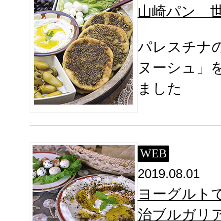
山崎パン 
パレスチナ
ヌーシュ」
ました
WEB
2019.08.01
ヨーグルト
治ブルガリ