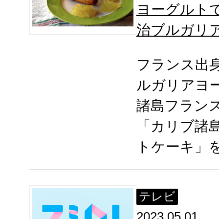
ヨーグルト
治ブルガリ
フランス出
ルガリアヨ
諸島フラン
「カリブ諸
トケーキ」
テレビ
2023.05.01