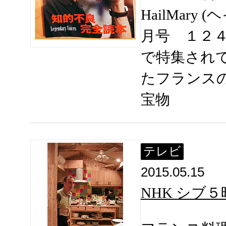
HailMary
月号 １２
で特集され
たフランス
宝物
テレビ
2015.05.15
NHK シブ５