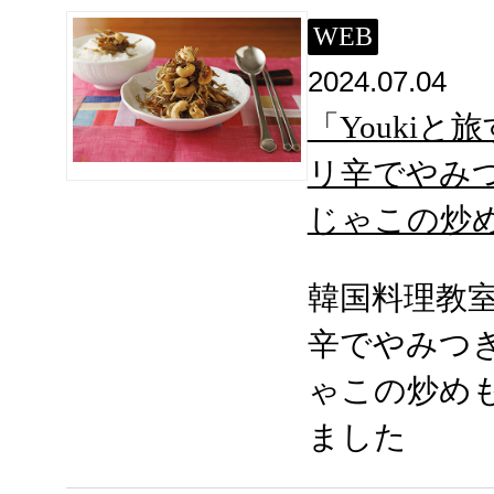
WEB
2024.07.04
「Youkiと
リ辛でやみ
じゃこの炒
韓国料理教
辛でやみつ
ゃこの炒め
ました