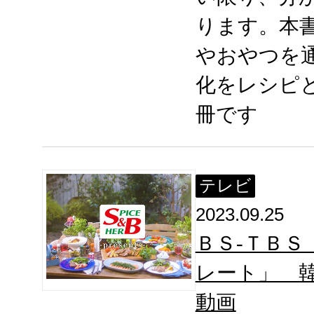
ります。本
やおやつを
化をレシピ
冊です
テレビ
2023.09.25
ＢＳ-ＴＢＳ
レート」 
動画