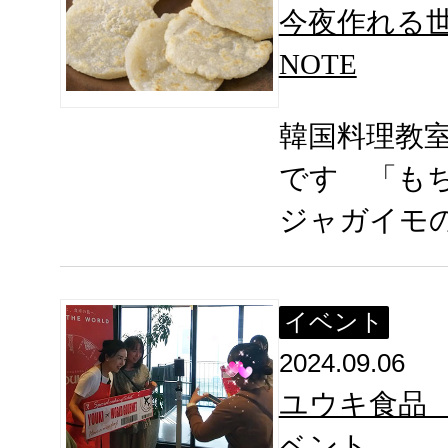
今夜作れる世
NOTE
韓国料理教
です 「も
ジャガイモ
イベント
2024.09.06
ユウキ食品
ベント