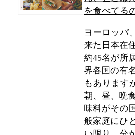
を食べてるの
ヨーロッパ
来た日本在
約45名が所
界各国の有
もあります
朝、昼、晩
味料がその
般家庭にひ
い限り、分