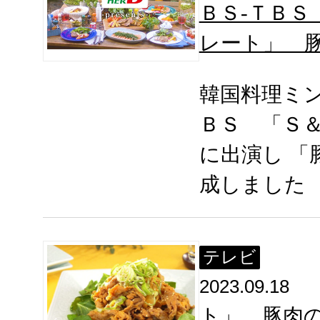
ＢＳ-ＴＢＳ
レート」 
韓国料理ミ
ＢＳ 「Ｓ
に出演し 「
成しました
テレビ
2023.09.18
ト」 豚肉の