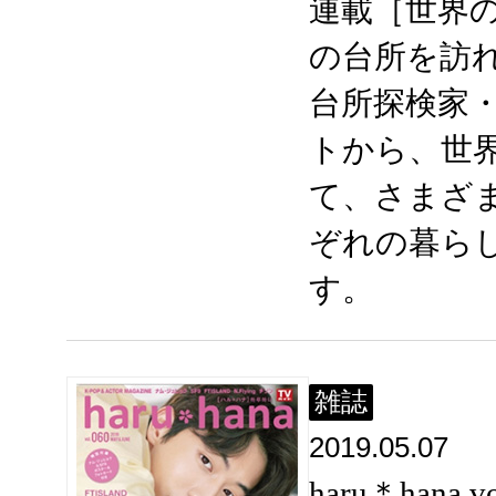
連載［世界
の台所を訪
台所探検家
トから、世
て、さまざ
ぞれの暮ら
す。
雑誌
2019.05.07
haru＊hana vo