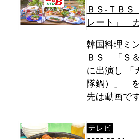
ＢＳ-ＴＢＳ
レート」 
韓国料理ミ
ＢＳ 「Ｓ
に出演し 「
隊鍋）」 
先は動画で
テレビ