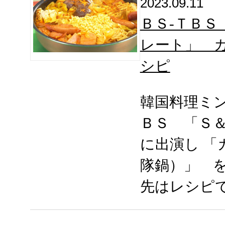
2023.09.11
ＢＳ-ＴＢＳ
レート」 
シピ
韓国料理ミ
ＢＳ 「Ｓ
に出演し 「
隊鍋）」 
先はレシピ