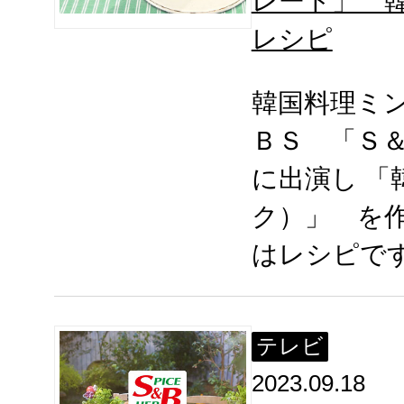
レート」 
レシピ
韓国料理ミ
ＢＳ 「Ｓ
に出演し 「
ク）」 を
はレシピで
テレビ
2023.09.18