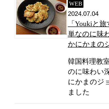
WEB
2024.07.04
「Youkiと
単なのに味
かにかまの
韓国料理教
のに味わい
にかまのジ
ました