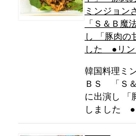
ミンジョン
「Ｓ＆Ｂ魔
し 「豚肉の
した ●リ
韓国料理ミ
ＢＳ 「Ｓ
に出演し 「
しました 