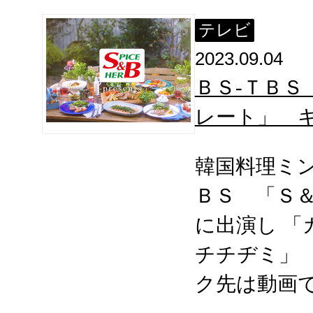
テレビ
2023.09.04
ＢＳ-ＴＢＳ
レート」 
韓国料理ミ
ＢＳ 「Ｓ
に出演し 「
チチヂミ」
ク先は動画