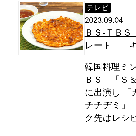
テレビ
2023.09.04
ＢＳ-ＴＢＳ
レート」 
韓国料理ミ
ＢＳ 「Ｓ
に出演し 「
チチヂミ」
ク先はレシ