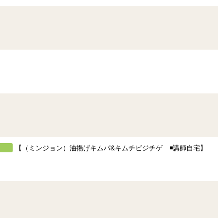
【（ミンジョン）油揚げキムパ&キムチビジチゲ ◾️講師自宅】