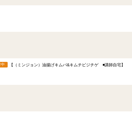
付中
【（ミンジョン）油揚げキムパ&キムチビジチゲ ◾️講師自宅】