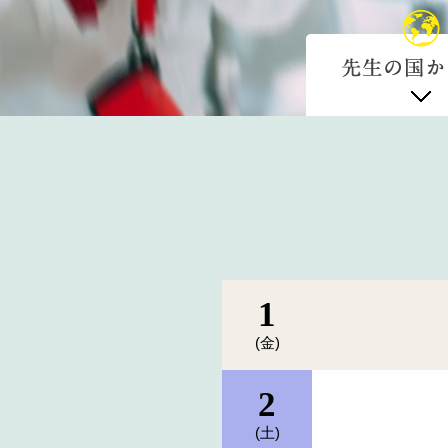
1
(金)
2
(土)