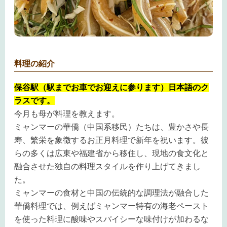
料理の紹介
保谷駅（駅までお車でお迎えに参ります）日本語のク
ラスです。
今月も母が料理を教えます。
ミャンマーの華僑（中国系移民）たちは、豊かさや長
寿、繁栄を象徴するお正月料理で新年を祝います。彼
らの多くは広東や福建省から移住し、現地の食文化と
融合させた独自の料理スタイルを作り上げてきまし
た。
ミャンマーの食材と中国の伝統的な調理法が融合した
華僑料理では、例えばミャンマー特有の海老ペースト
を使った料理に酸味やスパイシーな味付けが加わるな