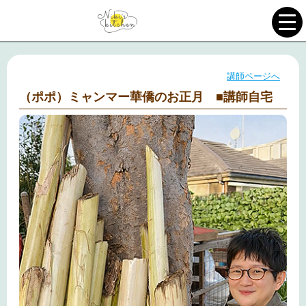
講師ページへ
（ポポ）ミャンマー華僑のお正月 ■講師自宅