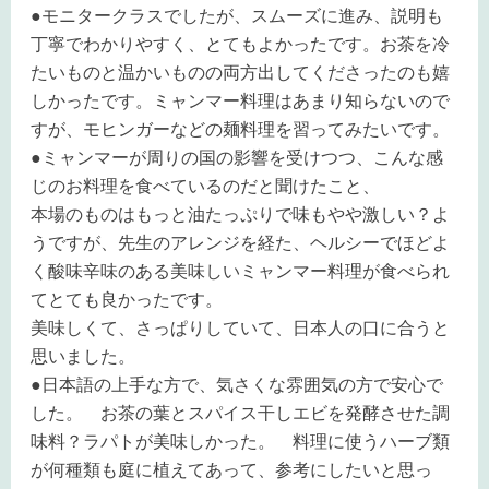
●
モニタークラスでしたが、スムーズに進み、説明も
丁寧でわかりやすく、とてもよかったです。お茶を冷
たいものと温かいものの両方出してくださったのも嬉
しかったです。ミャンマー料理はあまり知らないので
すが、モヒンガーなどの麺料理を習ってみたいです。
●
ミャンマーが周りの国の影響を受けつつ、こんな感
じのお料理を食べているのだと聞けたこと、
本場のものはもっと油たっぷりで味もやや激しい？よ
うですが、先生のアレンジを経た、ヘルシーでほどよ
く酸味辛味のある美味しいミャンマー料理が食べられ
てとても良かったです。
美味しくて、さっぱりしていて、日本人の口に合うと
思いました。
●日本語の上手な方で、気さくな雰囲気の方で安心で
した。 お茶の葉とスパイス干しエビを発酵させた調
味料？ラパトが美味しかった。 料理に使うハーブ類
が何種類も庭に植えてあって、参考にしたいと思っ