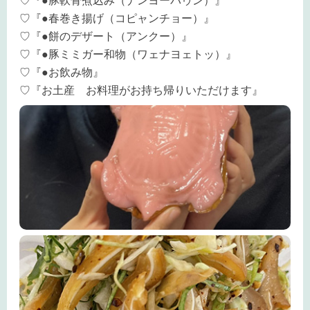
♡『●豚軟骨煮込み（ナンヨーパゥン）』
♡『●春巻き揚げ（コピャンチョー）』
♡『●餅のデザート（アンクー）』
♡『●豚ミミガー和物（ワェナヨェトッ）』
♡『●お飲み物』
♡『お土産 お料理がお持ち帰りいただけます』