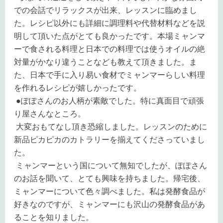
での会話でリラックスが出来、レッスンに臨めまし
た。レシピ以外にも詳細に調理料や代替材料などを説
明して頂いた点がとても良かったです。本場ミャンマ
ーで食される料理と日本での料理では使うオイルの絶
対量がかなり違うことなども教えて頂きました。ま
た、日本で手に入り易い食材でミャンマーらしい料理
を作れるレシピが嬉しかったです。
●
ぽぽさんのお人柄が素敵でした。特に真面目で頑張
り屋さんなところ。
大変おもてなし頂き恐縮しました。レッスンのために
新品ピカピカのカトラリーを揃えてくださっていまし
た。
ミャンマーという国について無知でしたが、ぽぽさん
のお話を聞いて、とても興味を持ちました。帰宅後、
ミャンマーについて色々調べました。私は発酵食品が
好きなのですが、ミャンマーにも沢山の発酵食品があ
ることを知りました。