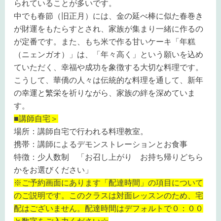
られていることが多いです。
中でも春節（旧正月）には、金の延べ棒に似た春巻き
が財運をもたらすとされ、家族が集まり一緒に作るの
が定番です。また、もち米で作る甘いケーキ「年糕
（ニェンガオ）」は、「年々高く」という願いを込め
ていただく、幸福や成功を象徴する大切な料理です。
こうして、華僑の人々は伝統的な料理を通して、新年
の幸運と繁栄を祈りながら、家族の絆を深めていま
す。
■講師自宅＞
場所：講師自宅で行われる料理教室。
携帯：講師によるデモンストレーションとお食事
特徴：少人数制 「お召し上がり お持ち帰りどちら
かをお選びください」
※ご予約画面にあります「配達時間」の項目について
のご説明です。このクラスは対面レッスンのため、宅
配はございません。配達時間はデフォルトで０：００