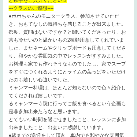
と数字をご入力ください☆
---クラスのご感想----
●
ポポちゃんのモニタークラス、参加させていただ
き、おもてなしの気持ちを感じることが出来ました。
都度、質問はないですか？と聞いてくださったり、お
茶も冷たいのと温かいもの
2
種類用意してくれていま
した。またネームやクリップボードも用意してくださ
り、和やかな雰囲気の中でレッスンがすすみました。
お料理も家でも作れそうなものでしたし、家でスープ
をすぐにつくれるようにとライムの葉っぱをいただけ
たのも嬉しい心遣いでした。
ミャンマー料理は、ほとんど知らないので色々紹介し
てくだされば嬉しいです。
るミャンマー寺院に行ってご飯を食べるという企画も
是非参加出来たらなと思います。
とてもいい時間を過ごせましたこと、レッスンに参加
出来ましたこと、出会いに感謝しています。
●
駅までの送迎をして頂き、車内でも和やかな雰囲気