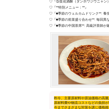
♡『⑤蛋花酒醸（ダンホワジウニャン
♡『**特別メニュー：**』
♡『■季節のウェルカムドリンク**: 養
♡『■季節の前菜盛り合わせ**: 毎
♡『■季節の中国茶席**: 高級評茶
昨今、主要原材料や原油価格の高騰
原材料費や物流コストなどの負担が
今までさまざまな対策を講じ価格維