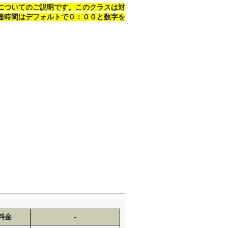
についてのご説明です。このクラスは対
達時間はデフォルトで０：００と数字を
料金
-