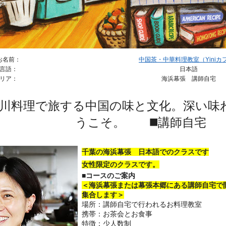
お名前：
中国茶・中華料理教室（Yiniカフェ
言語：
日本語
リア：
海浜幕張 講師自宅
川料理で旅する中国の味と文化。深い味
うこそ。 ◼️講師自宅
千葉の海浜幕張 日本語でのクラスです
女性限定のクラスです。
■コースのご案内
＜海浜幕張または幕張本郷にある講師自宅で
集合します＞
場所：講師自宅で行われるお料理教室
携帯：お茶会とお食事
特徴：少人数制