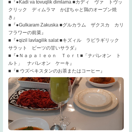
■『●Kadi va tovuqlik dimlama ■カディ ヴァ トヴッ
クリック ディムラマ かぼちゃと鶏のオーブン焼
き』
■『●Gulkaram Zakuska ■グルカラム ザクスカ カリ
フラワーの前菜』
■『●qizil lavlagilik salat ■キズィル ラビラギリック
サラット ビーツの甘いサラダ』
■『●Ｎａｐａｌｅｏｎ Ｔｏｒｔ■「ナパレオン ト
ルト」 ナパレオン ケーキ』
■『■ ウズベキスタンのお茶またはコーヒー』