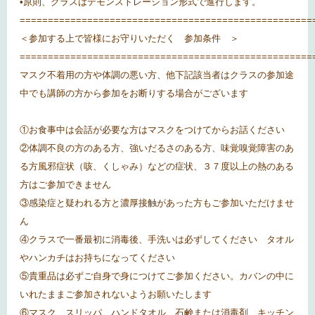
•原則、クラスはデモンストレーション形式で進行します。
====================================================
＜参加する上で皆様にお守りいただく 参加条件 ＞
====================================================
マスク不着用の方や体調の悪い方、他下記該当者はクラスの参加途
中でも講師の方から参加をお断りする場合がございます
①お食事中は会話が必要な方はマスクをつけてからお話ください
②体調不良の方のある方、強いだるさのある方、味覚嗅覚障害のあ
る方風邪症状（咳、くしゃみ）などの症状、３７度以上の熱のある
方はご参加できません
③感染症と疑われる方と濃厚接触があった方もご参加いただけませ
ん
④クラスで一番最初に消毒後、手洗いは必ずしてください タオル
やハンカチはお持ちになってください
⑤貴重品は必ずご自身で身につけてご参加ください。カバンの中に
いれたままご参加されないようお願いたします
⑥マスク、スリッパ、ハンドタオル、石鹸または消毒剤、キッチン