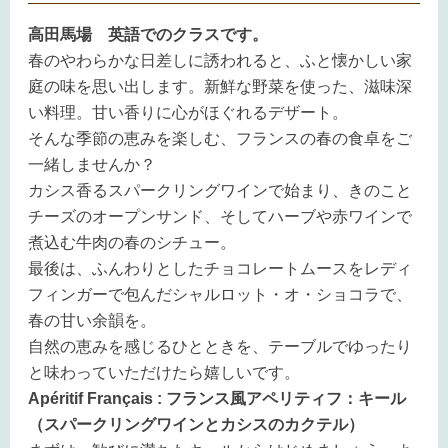
高田馬場 英語でのクラスです。
春のやわらかな日差しに誘われると、ふと懐かしい家
庭の味を思い出します。新鮮な野菜を使った、滋味深
い料理。甘い香りに心がほぐれるデザート。
そんな季節の恵みを楽しむ、フランスの春の食卓をご
一緒しませんか？
カシス香るスパークリングワインで始まり、きのこと
チーズのオープンサンド、そしてハーブや赤ワインで
煮込む牛肉の春のシチュー。
最後は、ふんわりとしたチョコレートムースをレディ
フィンガーで包んだシャルロット・オ・ショコラで、
春の甘い余韻を。
自然の恵みを感じるひとときを、テーブルでゆったり
と味わっていただけたら嬉しいです。
Apéritif Français : フランス風アペリティフ：キール
（スパークリングワインとカシスのカクテル）