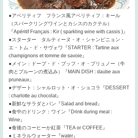
●アペリティフ フランス風アペリティフ：キール
（スパークリングワインとカシスのカクテル）
『Apéritif Français : Kir ( sparkling wine with cassis )』
●スターター タルティーヌ・オ・シャンピニョン・
エ・トム・ド・サヴォワ『STARTER : Tartine aux
champignons et tomme de savoie』
●メイン：ドーブ・ド・ブッフ・オ・プリュノー（牛
肉とプルーンの煮込み）『MAIN DISH : daube aux
pruneaux』
●デザート：シャルロット・オ・ショコラ『DESSERT
: charlotte au chocolat』
●新鮮なサラダとパン『Salad and bread』
●食中のドリンク：ワイン『Drink during meal :
Wine』
●食後のコーヒーか紅茶『TEA or COFFEE』
●ミネラルウォーター『water』