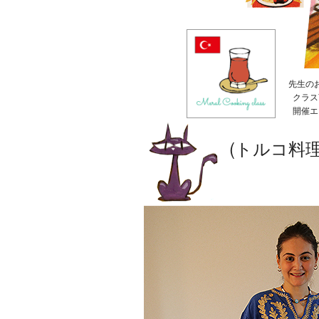
先生の
クラス
開催エ
(トルコ料