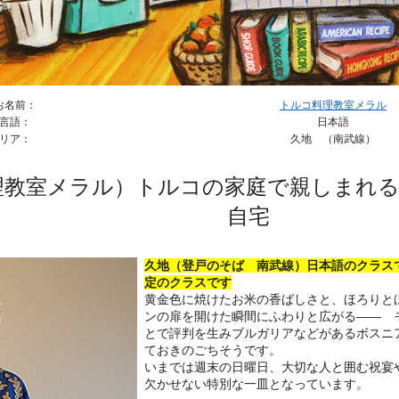
お名前：
トルコ料理教室メラル
言語：
日本語
リア：
久地 （南武線）
理教室メラル）トルコの家庭で親しまれる
自宅
久地（登戸のそば 南武線）日本語のクラス
定のクラスです
黄金色に焼けたお米の香ばしさと、ほろりと
ンの扉を開けた瞬間にふわりと広がる—— 
とで評判を生みブルガリアなどがあるボスニ
ておきのごちそうです。
いまでは週末の日曜日、大切な人と囲む祝宴
欠かせない特別な一皿となっています。