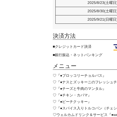
2025/8/23(土曜日
2025/8/30(土曜日
2025/9/21(日曜日
決済方法
■クレジットカード決済
■銀行振込・ネットバンキング
メニュー
♡『●ブロッコリーチョルバス』
♡『●ナスとズッキーニのフレッシュ
♡『●チーズと牛肉のマンタル』
♡『●チキン・カパマ』
♡『●ピーチクッキー』
♡『●スパイス入りトルコパン（チェ
♡ウェルカムドリンク＆サービス『●welcome 