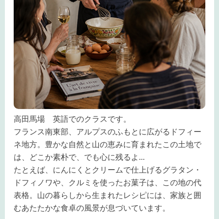
高田馬場 英語でのクラスです。
フランス南東部、アルプスのふもとに広がる
ドフィー
ネ地方
。豊かな自然と山の恵みに育まれたこの土地で
は、どこか素朴で、でも心に残るよ
...
たとえば、にんにくとクリームで仕上げる
グラタン・
ドフィノワ
や、クルミを使ったお菓子は、この地の代
表格。山の暮らしから生まれたレシピには、家族と囲
むあたたかな食卓の風景が息づいています。