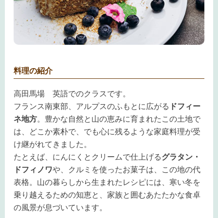
料理の紹介
高田馬場 英語でのクラスです。
フランス南東部、アルプスのふもとに広がる
ドフィー
ネ地方
。豊かな自然と山の恵みに育まれたこの土地で
は、どこか素朴で、でも心に残るような家庭料理が受
け継がれてきました。
たとえば、にんにくとクリームで仕上げる
グラタン・
ドフィノワ
や、クルミを使ったお菓子は、この地の代
表格。山の暮らしから生まれたレシピには、寒い冬を
乗り越えるための知恵と、家族と囲むあたたかな食卓
の風景が息づいています。