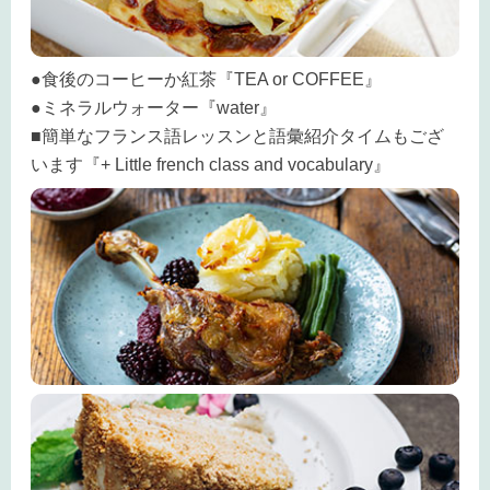
●食後のコーヒーか紅茶『TEA or COFFEE』
●ミネラルウォーター『water』
■簡単なフランス語レッスンと語彙紹介タイムもござ
います『+ Little french class and vocabulary』