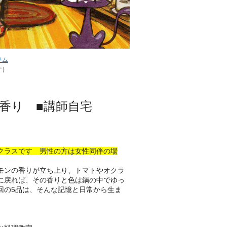
サム
す）
香り ■講師自宅
クラスです 男性の方は女性同伴の場
モンの香りが立ち上り、トマトやオクラ
に戻れば、その香りと色は鍋の中でゆっ
回の5品は、そんな記憶と日常から生ま