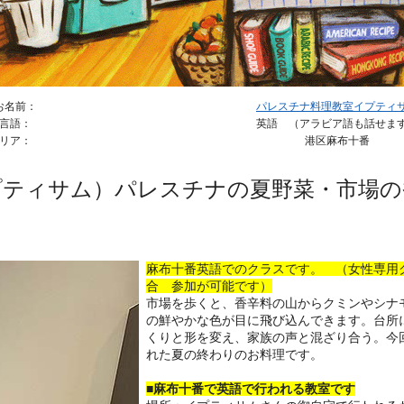
お名前：
パレスチナ料理教室イプティ
言語：
英語 （アラビア語も話せま
リア：
港区麻布十番
プティサム）パレスチナの夏野菜・市場の
麻布十番英語でのクラスです。 （女性専用
合 参加が可能です）
市場を歩くと、香辛料の山からクミンやシナ
の鮮やかな色が目に飛び込んできます。台所
くりと形を変え、家族の声と混ざり合う。今
れた夏の終わりのお料理です。
■麻布十番で英語で行われる教室です