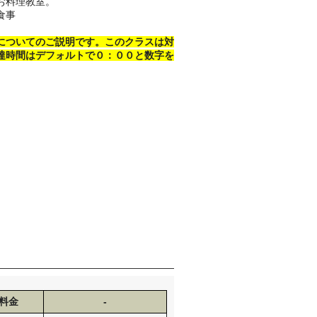
お料理教室。
食事
についてのご説明です。このクラスは対
達時間はデフォルトで０：００と数字を
料金
-