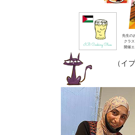
先生の
クラス
開催エ
（イ