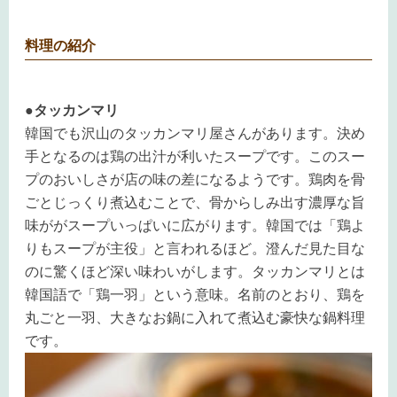
料理の紹介
●タッカンマリ
韓国でも沢山のタッカンマリ屋さんがあります。決め
手となるのは鶏の出汁が利いたスープです。このスー
プのおいしさが店の味の差になるようです。
鶏肉を骨
ごとじっくり煮込むことで、骨からしみ出す濃厚な旨
味が
がスープいっぱいに広がります。韓国では「鶏よ
りもスープが主役」と言われるほど。澄んだ見た目な
のに驚くほど深い味わいがします。タッカンマリとは
韓国語で「鶏一羽」という意味。名前のとおり、鶏を
丸ごと一羽、大きなお鍋に入れて煮込む豪快な鍋料理
です。