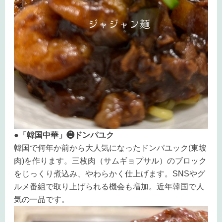
●「韓国中華」❷ドンパユク
韓国で何年か前から大人気になったドンパユック(東坡
肉)を作ります。
三枚肉（サムギョプサル）のブロック
をじっくり煮込み、やわらかく仕上げます
。
SNSやグ
ルメ番組で取り上げられる機会も増加。
近年韓国で人
気の一品です。