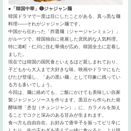
●「韓国中華」❶ジャジャン麺
韓国ドラマで一度は目にしたことがある、真っ黒な麺
料理――それがジャジャン麺です。
中国から伝わった「炸醤麺（ジャージャンミェン）」
がルーツで、韓国独自に発展した庶民的な人気料理。
特に港町・仁川に住む華僑が広め、韓国全土に定着し
ました。
現在では韓国の国民食といえるほど親しまれており、
子どもから大人まで大好きな味。映画やドラマにもた
びたび登場し、「あの黒い麺」として印象に残ってい
る方も多いでしょう。
今回は、麺に絡めても、ご飯にかけても美味しい自家
製ジャジャンソースを作ります。黒豆から作られた発
酵味噌「춘장（チュンジャン）」に、カラメルを加え
ることでコクと深みのある甘みが生まれます。
食べ方も自由自在。お好みで唐辛子を振ってピリ辛に
したり、生の玉ねぎを添えて一緒に食べると、より韓