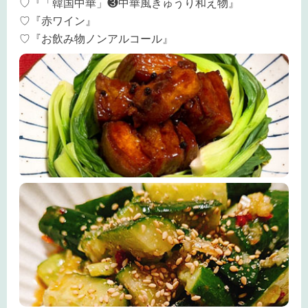
♡『「韓国中華」❸中華風きゅうり和え物』
♡『赤ワイン』
♡『お飲み物ノンアルコール』