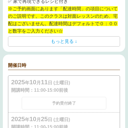
✅ 家で再現できるレシピ付き
※ご予約画面にあります「配達時間」の項目について
のご説明です。このクラスは対面レッスンのため、宅
配はございません。配達時間はデフォルトで０：００
と数字をご入力ください☆
もっと見る ↓
開催日時
2025
10
11
年
月
日 (土曜日)
開講時間：
11:00-15:00前後
予約受付終了
2025
10
25
年
月
日 (土曜日)
開講時間：
11:00-15:00前後