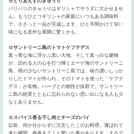
☆とりあえずのきゅうり
パリパリのきゅうりはギリシャでサラダに欠かせませ
ん。もうひとつギリシャの家庭にいつもある調味料
で、ささっと一品が完成します。ひと手間かけて深い
味になる意外な展開に驚くかも。
☆サントリーニ島のトマトケフテデス
真っ青な海に浮かぶ黒い大地、そして真っ白な建物
が、訪れる人の心を打つ輝くエーゲ海のサントリーニ
島。雨の少ないサントリーニ島では、味の濃いしっか
りしたトマトが作られ、そのトマトを使った「ケフテ
デス」が名物。ハーブとの相性が抜群で、サントリー
ニ島の絶景とともに忘れられない思い出になる人も少
なくありません。
☆スパイス香る干し肉とチーズのパイ
以前、何か分からずに注文したこのお料理、運ばれて
来た瞬間、春巻き？！と驚いた事があります。まるで