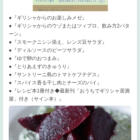
●『ギリシャからのお楽しみメゼ』
●『ギリシャからのウゾまたはツィプロ、飲み方2パタ
ーン』
●『スモークニシン添え、レンズ豆サラダ』
●『ディルソースのビーツサラダ』
●『ゆで卵のおつまみ』
●『とりあえずのきゅうり』
●『サントリーニ島のトマトケフテデス』
●『スパイス香る干し肉とチーズのパイ』
●『レシピ本1冊付き◆最新刊「おうちでギリシャ居酒
屋」付き（サイン本）』