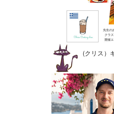
先生の
クラス
開催エ
(クリス）