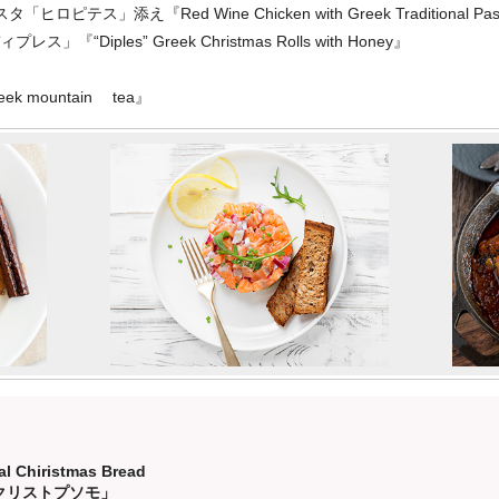
添え『Red Wine Chicken with Greek Traditional Pasta “
iples” Greek Christmas Rolls with Honey』
mountain tea』
al Chiristmas Bread
クリストプソモ」