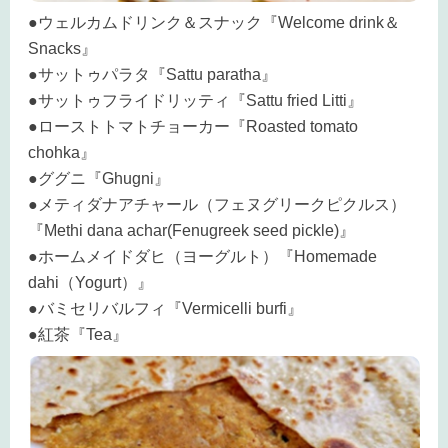
●ウェルカムドリンク＆スナック『Welcome drink＆
Snacks』
●サットゥパラタ『Sattu paratha』
●サットゥフライドリッティ『Sattu fried Litti』
●ローストトマトチョーカー『Roasted tomato
chohka』
●ググニ『Ghugni』
●メティダナアチャール（フェヌグリークピクルス）
『Methi dana achar(Fenugreek seed pickle)』
●ホームメイドダヒ（ヨーグルト）『Homemade
dahi（Yogurt）』
●バミセリバルフィ『Vermicelli burfi』
●紅茶『Tea』