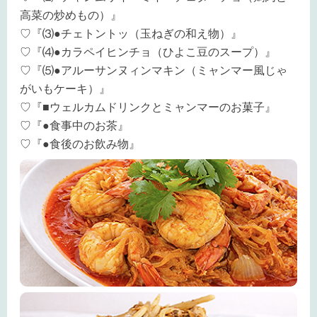
高菜の炒めもの）』
♡『⑶●チェトントッ（玉ねぎの和え物）』
♡『⑷●カラペイヒンチョ（ひよこ豆のスープ）』
♡『⑸●アルーサンヌィンマキン（ミャンマー風じゃ
がいもケーキ）』
♡『■ウェルカムドリンクとミャンマーのお菓子』
♡『●食事中のお茶』
♡『●食後のお飲み物』