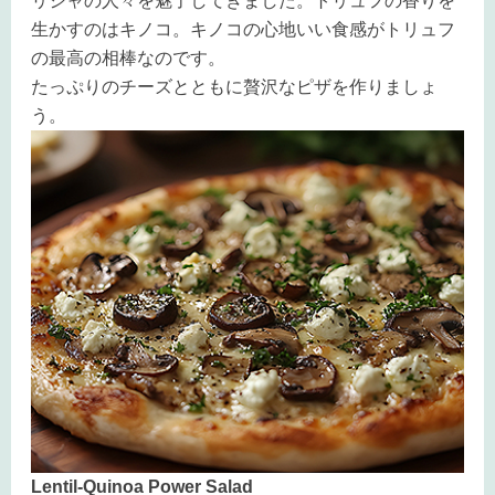
リシャの人々を魅了してきました。トリュフの香りを
生かすのはキノコ。キノコの心地いい食感がトリュフ
の最高の相棒なのです。
たっぷりのチーズとともに贅沢なピザを作りましょ
う。
Lentil-Quinoa Power Salad