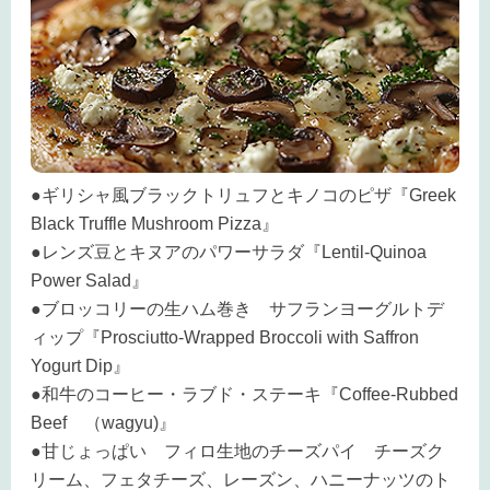
●ギリシャ風ブラックトリュフとキノコのピザ『Greek
Black Truffle Mushroom Pizza』
●レンズ豆とキヌアのパワーサラダ『Lentil-Quinoa
Power Salad』
●ブロッコリーの生ハム巻き サフランヨーグルトデ
ィップ『Prosciutto-Wrapped Broccoli with Saffron
Yogurt Dip』
●和牛のコーヒー・ラブド・ステーキ『Coffee-Rubbed
Beef （wagyu)』
●甘じょっぱい フィロ生地のチーズパイ チーズク
リーム、フェタチーズ、レーズン、ハニーナッツのト