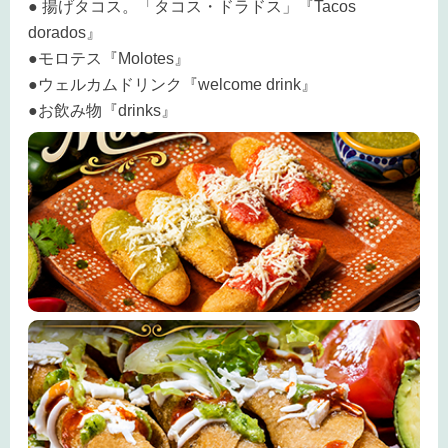
● 揚げタコス。「タコス・ドラドス」『Tacos
dorados』
●モロテス『Molotes』
●ウェルカムドリンク『welcome drink』
●お飲み物『drinks』