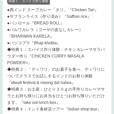
特典１：スパイス作り体験
●西インド スープカレー「タリ」『Chicken Tari』
●サフランライス（作り済み）『Saffran rice』
●パンロール『BREAD ROLL』
●バルワカレラ（ゴーヤの皮なしカレー）
『BHARWAN KARELA』
●バジコブラ『Bhaji khobla』
◆特典１：スパイス作り体験：チキンカレーマサラパ
ウダー作り『CHICKEN CURRY MASALA
POWDER<』
◆特典２：「ディワリ」のお菓子を食べ、ディワリに
ついてクラスでお話しするインドのお祭り体験
『diwali festival & moong dal halwa』
◆特典３：お土産：ひとり３０ｇの手作りカレーマサ
ラとお持ち帰りにお弁当をひとつお持ち帰りいただけ
ます。『take out lunch box』
◆特典４：インド食材店ツアー『Indian shop tour』