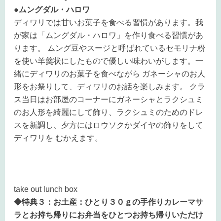
●ムングダル・ハロワ
ディワリでは甘いお菓子を食べる習慣があります。我
が家は「ムングダル・ハロワ」を作り食べる習慣があ
ります。 ムング豆やスージと呼ばれているセモリナ粉
を使い羊羹状にしたもので優しい味わいがします。一
緒にディワリのお菓子を食べながら ガネーシャのお人
形をお祭りして、ディワリのお話を楽しみます。 クラ
ス当日はお部屋のコーナーにガネーシャとラクシュミ
のお人形を綺麗にして飾り、ラクシュミのためのドレ
スを新調し、夕方にはロウソクかダイヤの飾りをして
ディワリを むかえます。
take out lunch box
◆特典３：お土産：ひとり３０ｇの手作りカレーマサ
ラとお持ち帰りにお弁当をひとつお持ち帰りいただけ