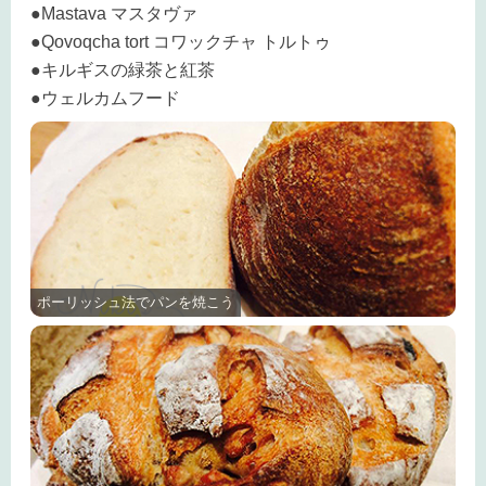
●Mastava マスタヴァ
●Qovoqcha tort コワックチャ トルトゥ
●キルギスの緑茶と紅茶
●ウェルカムフード
ポーリッシュ法でパンを焼こう