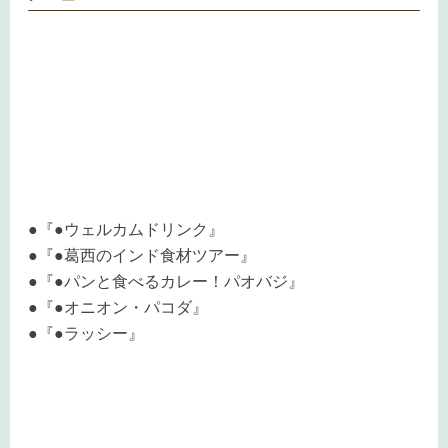
●『●ウェルカムドリンク』
●『●葛西のインド食材ツアー』
●『●パンと食べるカレー！パオバジ』
●『●オニオン・パコダ』
●『●ラッシー』