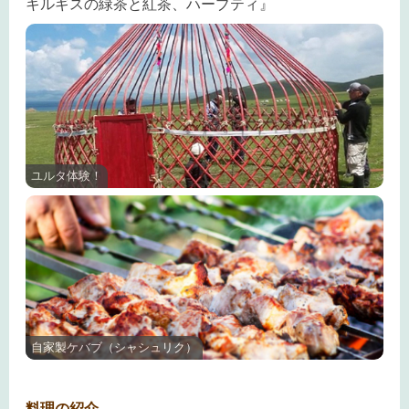
キルギスの緑茶と紅茶、ハーブティ』
ユルタ体験！
自家製ケバブ（シャシュリク）
料理の紹介