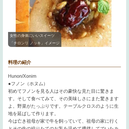
女性の身体にいいスイーツ
「チロンリ ノッキ」イメージ
料理の紹介
Hunon/Xonim
●フノン（ホヌム）
初めてフノンを見る人はその豪快な見た目に驚きま
す。そして食べてみて、その美味しさにまた驚きます
よ。野菜がたっぷりです。テーブルクロスのように生
地を延ばして作ります。
今は亡き祖母が家で牛を飼っていて、祖母の家に行く
とその牛の絞りたてのお乳を温めて攪拌してでいたカ