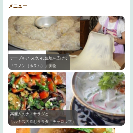
メニュー
テーブルいっぱいに生地を広げて
「フノン（ホヌム）」実物
高麗人のナスサラダと
キルギスの飲むサラダ「チャロップ」