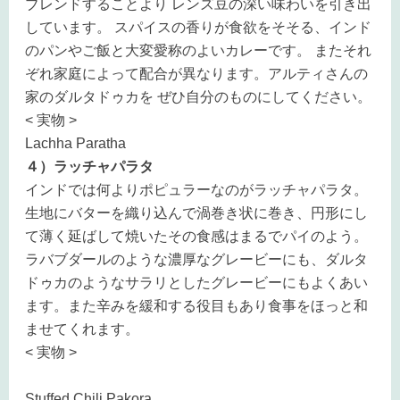
ブレンドすることより レンズ豆の深い味わいを引き出
しています。 スパイスの香りが食欲をそそる、インド
のパンやご飯と大変愛称のよいカレーです。 またそれ
ぞれ家庭によって配合が異なります。アルティさんの
家のダルタドゥカを ぜひ自分のものにしてください。
< 実物 >
Lachha Paratha
４）ラッチャパラタ
インドでは何よりポピュラーなのがラッチャパラタ。
生地にバターを織り込んで渦巻き状に巻き、円形にし
て薄く延ばして焼いたその食感はまるでパイのよう。
ラバブダールのような濃厚なグレービーにも、ダルタ
ドゥカのようなサラリとしたグレービーにもよくあい
ます。また辛みを緩和する役目もあり食事をほっと和
ませてくれます。
< 実物 >
Stuffed Chili Pakora