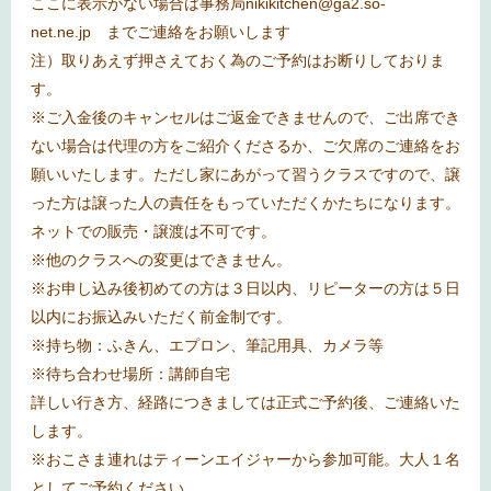
ここに表示がない場合は事務局
nikikitchen@ga2.so-
net.ne.jp
までご連絡をお願いします
注）取りあえず押さえておく為のご予約はお断りしておりま
す。
※
ご入金後のキャンセルはご返金できませんので、ご出席でき
ない場合は代理の方をご紹介くださるか、ご欠席のご連絡をお
願いいたします。ただし家にあがって習うクラスですので、譲
った方は譲った人の責任をもっていただくかたちになります。
ネットでの販売・譲渡は不可です。
※
他のクラスへの変更はできません。
※
お申し込み後初めての方は３日以内、リピーターの方は５日
以内にお振込みいただく前金制です。
※
持ち物：ふきん、エプロン、筆記用具、カメラ等
※
待ち合わせ場所：講師自宅
詳しい行き方、経路につきましては正式ご予約後、ご連絡いた
します。
※おこさま連れはティーンエイジャーから参加可能。大人１名
としてご予約ください。