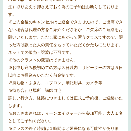
注）取りあえず押さえておく為のご予約はお断りしておりま
す。
※
ご入金後のキャンセルはご返金できませんので、ご出席でき
ない場合は代理の方をご紹介くださるか、ご欠席のご連絡をお
願いいたします。ただし家にあがって習うクラスですので、譲
った方は譲った人の責任をもっていただくかたちになります。
ネットでの販売・譲渡は不可です。
※
他のクラスへの変更はできません。
※
お申し込み後初めての方は３日以内、リピーターの方は５日
以内にお振込みいただく前金制です。
※
持ち物：ふきん、エプロン、筆記用具、カメラ等
※
待ち合わせ場所：講師自宅
詳しい行き方、経路につきましては正式ご予約後、ご連絡いた
します。
※おこさま連れはティーンエイジャーから参加可能。大人１名
としてご予約ください。
※クラスの終了時刻は１時間ほど延長になる可能性がありま