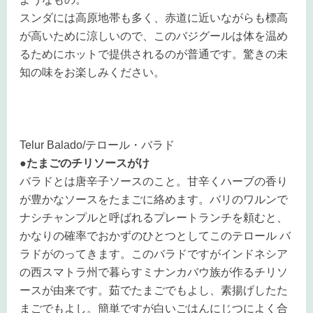
スンダには高原地帯も多く、赤道に近いながらも標高
が高いために涼しいので、このバジグールは体を温め
るためにホットで提供されるのが普通です。驚きの未
知の味をお楽しみください。
Telur Balado/テロール・バラド
●たまごのチリソースがけ
バラドとは唐辛子ソースのこと。甘辛くハーブの香り
が豊かなソースをたまごに絡めます。バリのワルンで
ナシチャンプルと呼ばれるプレートランチを頼むと、
かなりの確率でおかずのひとつとしてこのテロール バ
ラドがのってきます。
このバラドですがインドネシア
の西スマトラ州で暮らすミナンカバウ族が作るチリソ
ースが由来です。
茹でたまごでもよし、素揚げしたた
まごでもよし。簡単ですが白いごはんにじつによく合