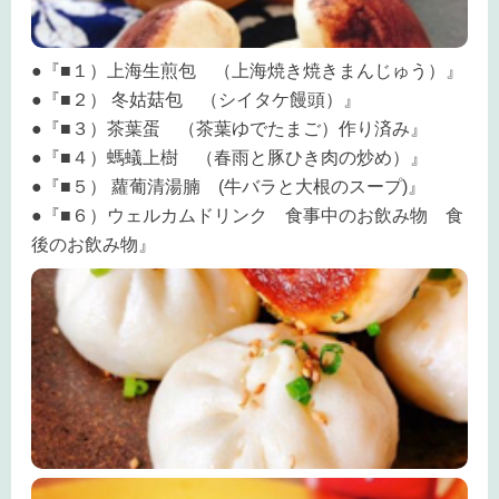
●『■１）上海生煎包 （上海焼き焼きまんじゅう）』
●『■２） 冬姑菇包 （シイタケ饅頭）』
●『■３）茶葉蛋 （茶葉ゆでたまご）作り済み』
●『■４）螞蟻上樹 （春雨と豚ひき肉の炒め）』
●『■５） 蘿葡清湯腩 (牛バラと大根のスープ)』
●『■６）ウェルカムドリンク 食事中のお飲み物 食
後のお飲み物』