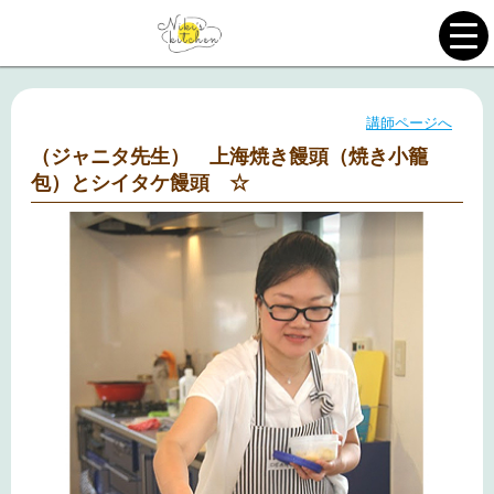
講師ページへ
（ジャニタ先生） 上海焼き饅頭（焼き小籠
包）とシイタケ饅頭 ☆