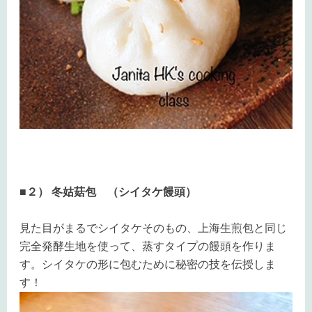
■２） 冬姑菇包 （シイタケ饅頭）
見た目がまるでシイタケそのもの、上海生煎包と同じ
完全発酵生地を使って、蒸すタイプの饅頭を作りま
す。シイタケの形に包むために秘密の技を伝授しま
す！