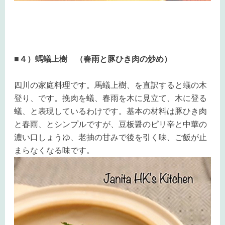
■４）螞蟻上樹 （春雨と豚ひき肉の炒め）
四川の家庭料理です。馬蟻上樹、を直訳すると蟻の木
登り、です。挽肉を蟻、春雨を木に見立て、木に登る
蟻、と表現しているわけです。基本の材料は豚ひき肉
と春雨、とシンプルですが、豆板醤のピリ辛と中華の
濃い口しょうゆ、老抽の甘みで後を引く味、ご飯が止
まらなくなる味です。