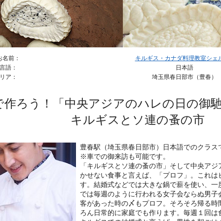
お名前：
キルギス・カナダ料理教室シェル＆
言語：
日本語
リア：
埼玉県春日部市（豊春）
で作ろう！「中央アジアのハレの日の御
キルギスとソ連の蚤の市
豊春駅（埼玉県春日部市）日本語でのクラス
※車での御来訪も可能です。
「キルギスとソ連の蚤の市」そして中央アジ
かせない食事と言えば、「プロフ」。これは
す。結婚式などでは大きな鍋で薪を使い、一
では毎週のように行われる女子会ならぬ男子
客があった時の〆もプロフ。そろそろ帰る時
ろん日常的に家庭でも作ります。毎週１回は