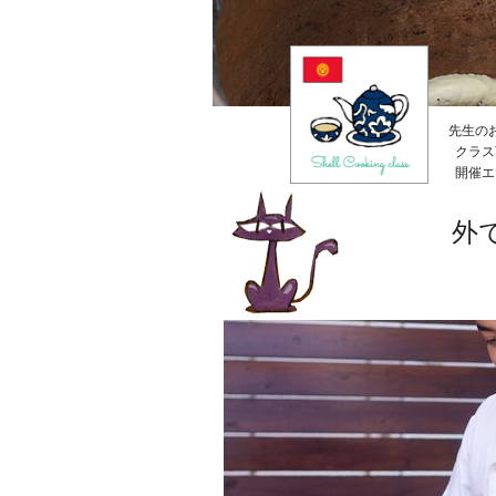
先生の
クラス
開催エ
外