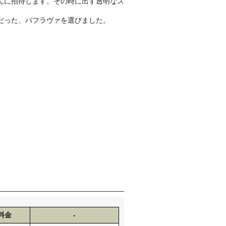
んに招待します。その時に出す透明なス
だった、パフラヴァを選びました。
料金
-