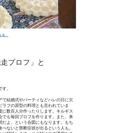
...
馳走プロフ」と
です。
アで結婚式やパーティなどハレの日に欠
ピラフの原型の料理とも言われていま
度に数百人分作ったりします。キルギス
会でも毎回プロフを作ります。また、来
間だよ、という合図にもなります。もち
食べないと禁断症状が出るという人も。