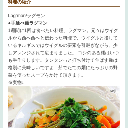
料理の紹介
Lag’mon/ラグモン
●手延べ麺ラグマン
1週間に1回は食べたい料理、ラグマン。元々はウイグ
ルから西へ西へと伝わった料理で、ウイグルと接して
いるキルギスではウイグルの要素を引継ぎながら、少
しアレンジされて広まりました。 コシのある麺はいつ
も手作りします。タンタンっと打ち付けて伸ばす麺は
格別に美味しいですよ！茹でたての麺にたっぷりの野
菜を使ったスープをかけて頂きます。
※実物↓