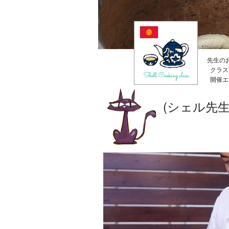
先生の
クラス
開催エ
(シェル先