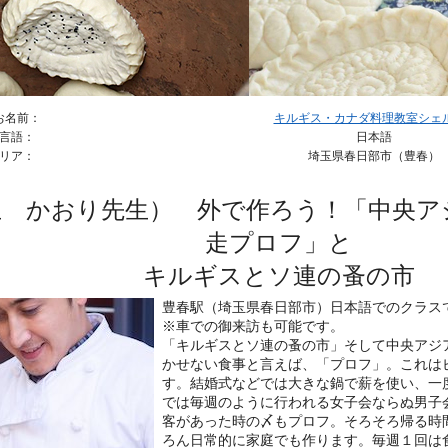
お名前：
キルギス・カナダ料理教室シェル＆
言語：
日本語
リア：
埼玉県春日部市（豊春）
生 かおり先生） 外で作ろう！「中央ア
走プロフ」と
キルギスとソ連の蚤の市
豊春駅（埼玉県春日部市）日本語でのクラス
※車での御来訪も可能です。
「キルギスとソ連の蚤の市」そして中央アジ
かせない食事と言えば、「プロフ」。これは
す。結婚式などでは大きな鍋で薪を使い、一
では毎週のように行われる女子会ならぬ男子
客があった時の〆もプロフ。そろそろ帰る時
ろん日常的に家庭でも作ります。毎週１回は