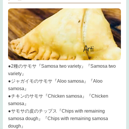
●2種のサモサ『Samosa two variety』『Samosa two
variety』
●ジャガイモのサモサ『Aloo samosa』『Aloo
samosa』
●チキンのサモサ『Chicken samosa』『Chicken
samosa』
●サモサの皮のチップス『Chips with remaining
samosa dough』『Chips with remaining samosa
dough』