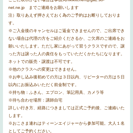
net.ne.jp
までご連絡をお願いします
注）取りあえず押さえておく為のご予約はお断りしておりま
す。
※
ご入金後のキャンセルはご返金できませんので、ご出席でき
ない場合は代理の方をご紹介くださるか、ご欠席のご連絡をお
願いいたします。ただし家にあがって習うクラスですので、譲
った方は譲った人の責任をもっていただくかたちになります。
ネットでの販売・譲渡は不可です。
※
他のクラスへの変更はできません。
※
お申し込み後初めての方は３日以内、リピーターの方は５日
以内にお振込みいただく前金制です。
※
持ち物：ふきん、エプロン、筆記用具、カメラ等
※
待ち合わせ場所：講師自宅
詳しい行き方、経路につきましては正式ご予約後、ご連絡いた
します。
※おこさま連れはティーンエイジャーから参加可能。大人１名
としてご予約ください。