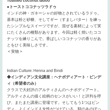
Toasted coconut ladoo
●トーストココナッツラドゥ
インドの神・ガネーシャの好物とされているラドゥ。
基本は粉と砂糖、そしてギー（すましバター）を練っ
たシンプルなスイーツですが、混ぜる素材によって実
にたくさんの種類があります。今回は軽く焼いたココ
ナッツを練りこんで。香ばしいココナッツの香りがあ
とをひく美味しさです。
< 実物 >
Indian Culture: Henna and Bindi
◆インディアン文化講座：ヘナボディアート・ビンデ
ィ（希望者のみ）
クラスで大好評のアルティさんのヘナボディアート。
アルティさんの描く絵柄のセンスがいい！と評判を呼
び、またまた講座に登場です。そしてもう1つはビン
ディ。よくインド人女性がつけている、額のあのぽっ