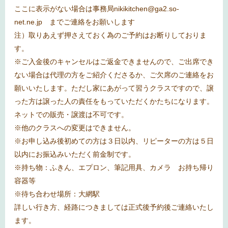
ここに表示がない場合は事務局
nikikitchen@ga2.so-
net.ne.jp
までご連絡をお願いします
注）取りあえず押さえておく為のご予約はお断りしておりま
す。
※
ご入金後のキャンセルはご返金できませんので、ご出席でき
ない場合は代理の方をご紹介くださるか、ご欠席のご連絡をお
願いいたします。ただし家にあがって習うクラスですので、譲
った方は譲った人の責任をもっていただくかたちになります。
ネットでの販売・譲渡は不可です。
※
他のクラスへの変更はできません。
※
お申し込み後初めての方は３日以内、リピーターの方は５日
以内にお振込みいただく前金制です。
※
持ち物：ふきん、エプロン、筆記用具、カメラ お持ち帰り
容器等
※
待ち合わせ場所：大網駅
詳しい行き方、経路につきましては正式後予約後ご連絡いたし
ます。