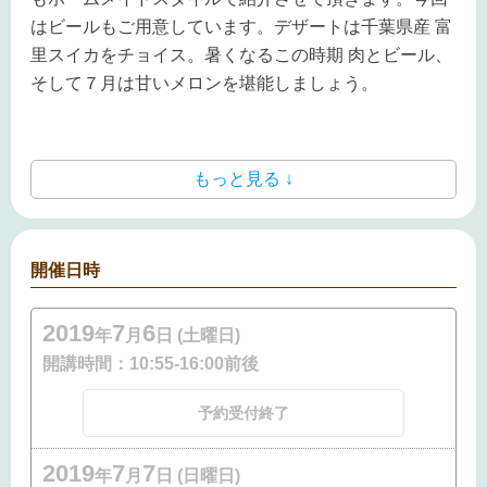
はビールもご用意しています。デザートは千葉県産 富
里スイカをチョイス。暑くなるこの時期 肉とビール、
そして７月は甘いメロンを堪能しましょう。
もっと見る ↓
開催日時
2019
7
6
年
月
日 (土曜日)
開講時間：
10:55-16:00前後
予約受付終了
2019
7
7
年
月
日 (日曜日)