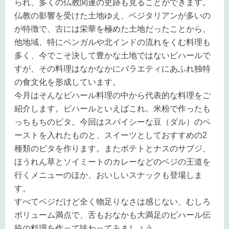
られ、多くの仏教関連の史跡も見ることができます。
仏教の影響を受けた土地ゆえ、ベジタリアンが多いの
が特徴で、古には栄華を極めた土地だったことから、
他地域、特にベンガルや北インドの流れをくむ料理も
多く、今でこそ決して豊かな土地ではないビハールで
すが、その料理はなかなかにバラエティにあふれ独特
の食文化を形成しています。
今月はそんなビハール料理の中から代表的な料理をご
紹介します。ビハールといえばこれ。米粉で作ったも
っちもちのピタ。今回はスパイシーな豆（ダル）のペ
ーストを入れたものと、スイーツとしておすすめの
2
種類のピタを作ります。またポテトとナスのサブジ、
ほうれん草とソイミートのカレーなどのベジの王道を
行くメニューのほか、おいしいスナックも登場しま
す。
すべてベジだけど全く物足りなさは感じない、むしろ
ボリューム満点で、舌もおなかも大満足のビハール伝
統の料理を作って味わってみましょう。