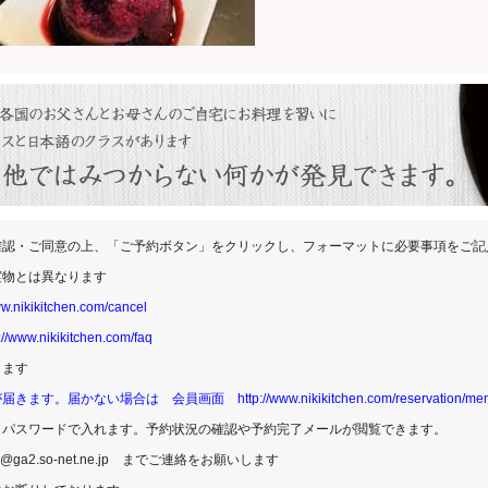
確認・ご同意の上、「ご予約ボタン」をクリックし、フォーマットに必要事項をご記
実物とは異なります
ww.nikikitchen.com/cancel
://www.nikikitchen.com/faq
ります
が届きます。届かない場合は 会員画面
http://www.nikikitchen.com/reservation/m
とパスワードで入れます。予約状況の確認や予約完了メールが閲覧できます。
n@ga2.so-net.ne.jp
までご連絡をお願いします