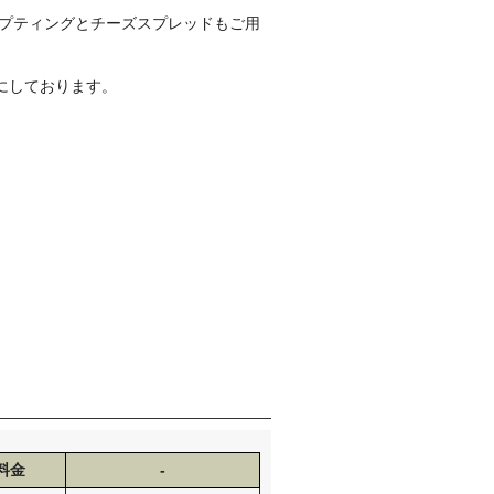
ープティングとチーズスプレッドもご用
にしております。
料金
-