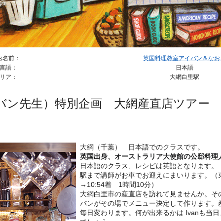
お名前：
英国料理教室アイバン＆なお
言語：
日本語
リア：
大網白里駅
バン先生）特別企画 大網産直店ツアー
大網（千葉） 日本語でのクラスです。
英国出身、オーストラリア大使館の公邸料理
日本語のクラス、レシピは英語となります。
駅まで講師がお車でお迎えにまいります。（東
→10:54着 1時間10分）
大網白里市の産直店を訪れて見ませんか。そ
バンがその場でメニュー決定して作ります。
毎日変わります。何が出来るかは Ivanも当