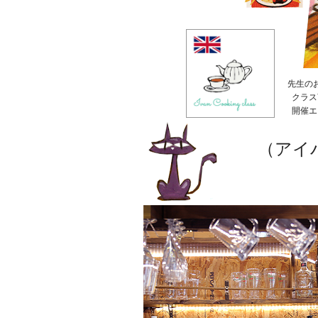
先生の
クラス
開催エ
（アイ