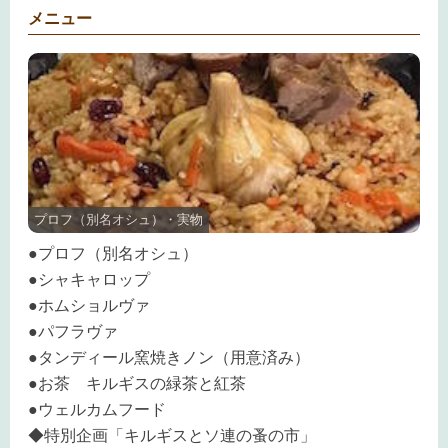
メニュー
プロフ（別名オシュ）・実物
●プロフ（別名オシュ）
●シャキャロップ
●ホムショルヴァ
●パフラヴァ
●タンディール窯焼きノン（用意済み）
●お茶 キルギスの緑茶と紅茶
●ウェルカムフード
◆特別企画「キルギスとソ連の蚤の市」