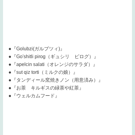
●『Golubzi(ガルプツィ)』
●『Go'shitli pirog（ギュシリ ピログ）』
●『apelcin salati（オレンジのサラダ）』
●『sut qiz torti（ミルクの娘）』
●『タンディール窯焼きノン（用意済み）』
●『お茶 キルギスの緑茶や紅茶』
●『ウェルカムフード』