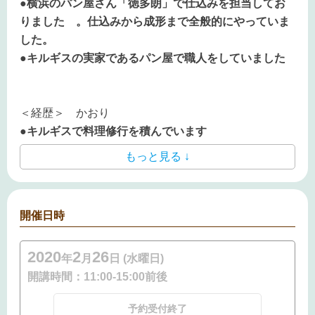
●横浜のパン屋さん「徳多朗」で仕込みを担当してお
りました 。
仕込みから成形まで全般的にやっていま
した。
●キルギスの実家であるパン屋で職人をしていました
＜経歴＞ かおり
●キルギスで料理修行を積んでいます
もっと見る ↓
開催日時
2020
2
26
年
月
日 (水曜日)
開講時間：
11:00-15:00前後
予約受付終了