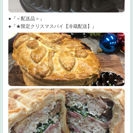
●『＜配送品＞』
●『★限定クリスマスパイ【冷蔵配送】』