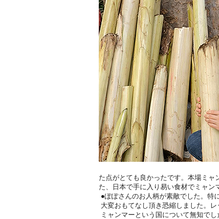
た点がとても良かったです。本場ミャ
た、日本で手に入り易い食材でミャン
●
ぽぽさんのお人柄が素敵でした。特
大変おもてなし頂き恐縮しました。レ
ミャンマーという国について無知でし