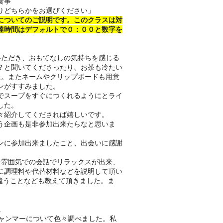
食事
りどちらかをお選びください」
についてのご説明です。このクラスは対
達時間はデフォルトで０：００と数字を
いただき、おもてなしの気持ちを感じる
？と聞いてくださったり、お茶も冷たい
た。またネームやクリップボードも用意
ンがすすみました。
でスープをすぐにつくれるようにとライ
した。
々紹介してくだされば嬉しいです。
う企画も是非参加出来たらなと思いま
ンに参加出来ましたこと、出会いに感謝
な雰囲気での会話でリラックスが出来、
に調理料や代替材料などを説明して頂い
違うことなども教えて頂きました。ま
。
ャンマーについて色々調べました。私