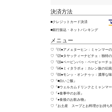
決済方法
■クレジットカード決済
■銀行振込・ネットバンキング
メニュー
♡『⑴●アメェターヒン：ミャンマー
♡『⑵●タヤッティーナピチェ：独特
♡『⑶●ペーピンパゥ・ペーピャーチ
♡『⑷●ミィタラポォ：カレン族の伝
♡『⑸●モンッ・オンナゥッ：濃厚な
♡『■白いご飯』
♡『■ウェルカムドリンクとミャンマ
♡『●食事中のお茶』
♡『●食後のお飲み物』
♡『お土産 スープとお料理がお持ち