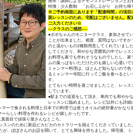
携帯：講師によるデモンストレーションとお
特徴：少人数制 「お召し上がり お持ち帰
※ご予約画面にあります「配達時間」の項目
面レッスンのため、宅配はございません。配
ご入力ください☆
---クラスのご感想----
●
ポポちゃんのモニタークラス、参加させて
ことが出来ました。都度、質問はないですか
のと温かいもの
2
種類用意してくれていまし
してくださり、和やかな雰囲気の中でレッス
お料理も家でも作れそうなものでしたし、家
ムの葉っぱをいただけたのも嬉しい心遣いで
ミャンマー料理は、ほとんど知らないので色
るミャンマー寺院に行ってご飯を食べるとい
す。
とてもいい時間を過ごせましたこと、レッス
しています。
●
駅までの送迎をして頂き、車内でも和やか
レッスンに臨めました。レシピ以外にも詳細
ンマーで食される料理と日本での料理では使うオイルの絶対量がかなり
マーらしい料理を作れるレシピが嬉しかったです。
に真面目で頑張り屋さんなところ。
ッスンのために新品ピカピカのカトラリーを揃えてくださっていました
たが、ぽぽさんのお話を聞いて、とても興味を持ちました。帰宅後、ミ