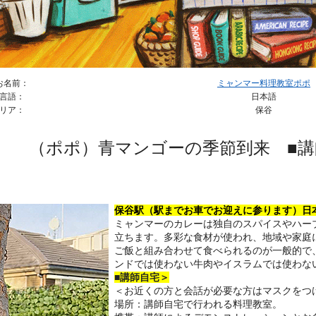
お名前：
ミャンマー料理教室ポポ
言語：
日本語
リア：
保谷
（ポポ）青マンゴーの季節到来 ■講
保谷駅（駅までお車でお迎えに参ります）日
ミャンマーのカレーは独自のスパイスやハー
立ちます。多彩な食材が使われ、地域や家庭
ご飯と組み合わせて食べられるのが一般的で
ンドでは使わない牛肉やイスラムでは使わな
■講師自宅＞
＜お近くの方と会話が必要な方はマスクをつ
場所：講師自宅で行われる料理教室。