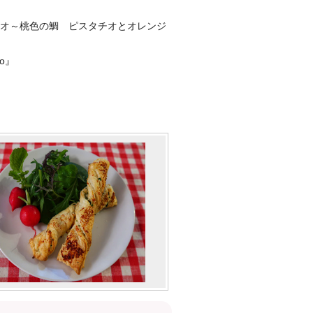
キオ～桃色の鯛 ピスタチオとオレンジ
io』