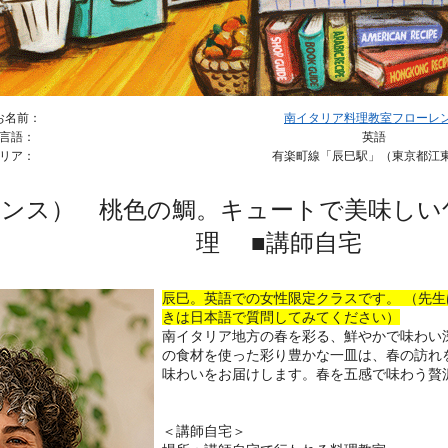
お名前：
南イタリア料理教室フローレ
言語：
英語
リア：
有楽町線「辰巳駅」（東京都江
レンス） 桃色の鯛。キュートで美味しい
理 ■講師自宅
辰巳。英語での女性限定クラスです。 （先
きは日本語で質問してみてください）
南イタリア地方の春を彩る、鮮やかで味わい
の食材を使った彩り豊かな一皿は、春の訪れ
味わいをお届けします。春を五感で味わう贅
＜講師自宅＞