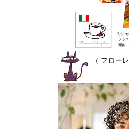
先生の
クラス
開催エ
（ フロー