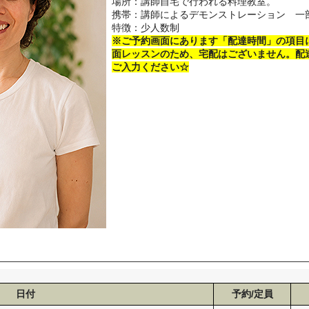
場所：講師自宅で行われる料理教室。
携帯：講師によるデモンストレーション 一
特徴：少人数制
※ご予約画面にあります「配達時間」の項目
面レッスンのため、宅配はございません。配
ご入力ください☆
日付
予約/定員