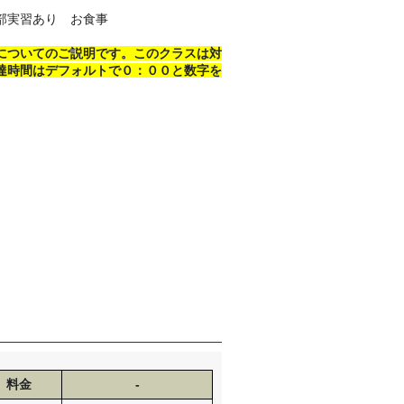
部実習あり お食事
についてのご説明です。このクラスは対
達時間はデフォルトで０：００と数字を
料金
-