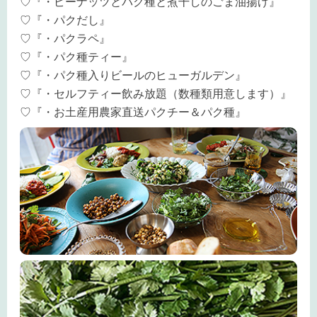
♡『・ピーナッツとパク種と煮干しのごま油揚げ』
♡『・パクだし』
♡『・パクラペ』
♡『・パク種ティー』
♡『・パク種入りビールのヒューガルデン』
♡『・セルフティー飲み放題（数種類用意します）』
♡『・お土産用農家直送パクチー＆パク種』