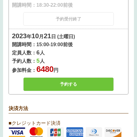
開講時間：
18:30-22:00前後
予約受付終了
2023
10
21
年
月
日 (土曜日)
開講時間：
15:00-19:00前後
6
定員人数：
人
5
予約人数：
人
6480
参加料金：
円
決済方法
■クレジットカード決済