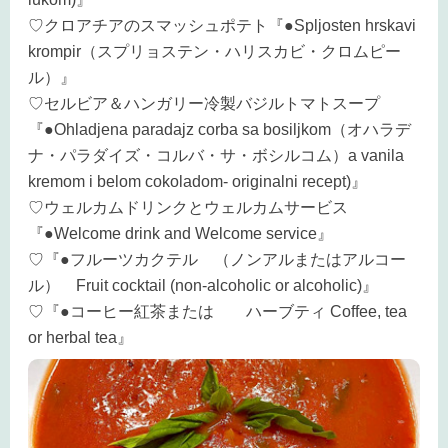
♡クロアチアのスマッシュポテト『●Spljosten hrskavi
krompir（スプリョステン・ハリスカビ・クロムピー
ル）』
♡セルビア＆ハンガリー冷製バジルトマトスープ
『●Ohladjena paradajz corba sa bosiljkom（オハラデ
ナ・パラダイズ・コルバ・サ・ボシルコム）a vanila
kremom i belom cokoladom- originalni recept)』
♡ウェルカムドリンクとウェルカムサービス
『●Welcome drink and Welcome service』
♡『●フルーツカクテル （ノンアルまたはアルコー
ル） Fruit cocktail (non-alcoholic or alcoholic)』
♡『●コーヒー紅茶または ハーブティ Coffee, tea
or herbal tea』