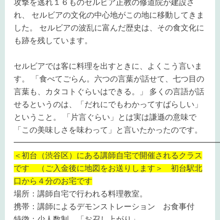
攻撃を逃れ１６ものセルビア正教の修道院が建設さ
れ、 セルビアの文化の中心地がこの地に移動してきま
した。 セルビアの波乱に富んだ歴史は、その食文化に
も跡を残しています。
セルビアでは客に料理を出すときに、よくこう言いま
す。 「食べてごらん。六つの言葉が話せて、七つ目の
言葉も、カタコトぐらいはできる。」 多くの言語が話
せるというのは、「だれにでもわかってすばらしい」
ということ。 「片言ぐらい」とは実は謙遜の意味で
「この美味しさを味わって」と言いたかったのです。
━━━━━━━━━━━━━━━━━━━━━━━━━━
＜初台（渋谷区）にある講師自宅で開催されるクラス
です （ご入金後に地図をお送りします＞ 初台駅北
口から４分のお宅です
場所：講師自宅で行われる料理教室。
携帯：講師によるデモンストレーション お食事付
特徴：少人数制 「お召し上がり」